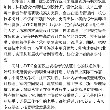
职场晋升方面，建筑设计行业向来看重资历与实力双重
加持，从初级设计师到主创设计师、设计总监、技术主管，
每一步晋升都需要硬核实力支撑。企业在选拔管理岗、核心
技术岗时，不仅看重项目经验，更看重从业者的综合素养和
专业资质。
JYPC
建筑设计师认证，定位高级技术应用性专
门人才，考核内容涵盖设计实操、技术管理、行业规范等全
方位知识，完美匹配中高层设计岗位的能力要求。持有该证
书，意味着你具备了承担更复杂项目、管理设计团队、把控
项目技术的能力，在晋升评选中更具优势，能快速突破职业
瓶颈，实现从基层执行者到管理者、核心设计者的身份转
变。
同时，
JYPC
全国职业资格考试认证中心的认证体系，
始终围绕建筑设计师职业标准打造，贴合行业实际工作需
求，不搞空洞考核，注重实用性。认证内容全面覆盖建筑设
计原理、室内空间规划、建筑构造、施工技术、项目管理等
核心知识，帮助从业者在备考过程中，系统梳理专业知识，
补齐技能短板，实现能力与资质的双重提升。无论是刚入行
的新手，还是工作多年的老手，都能通过
JYPC
认证，夯实
专业基础，拓宽职业发展道路。