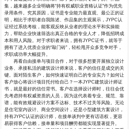
集，越来越多企业明确将
“
持有权威职业资格认证
”
作为优先
录用条件。究其原因，证书是专业能力最直观、最公正的证
明，相比于求职者自我陈述、作品集的主观展示，
JYPC
认
证经过系统考核，能客观反映从业者的理论水平和实操能
力，帮助企业快速筛选出真正合格的专业人才，降低招聘成
本和用人风险。对于求职者来说，拥有
JYPC
证书，就等于
拥有了进入优质企业的
“
敲门砖
”
，轻松甩开众多竞争对手，
求职成功率大幅提升。
再看自由接单与项目合作，对于很多想要开展独立设计
业务、承接私活的建筑设计师来说，客户的信任是成交的关
键。面对陌生客户，如何快速证明自己的专业实力？如何让
客户放心将设计项目托付给自己？一本
JYPC
建筑设计师证
书，就是最好的信任背书。客户在选择设计师时，往往会优
先考虑持有权威资质的人员，因为这代表着专业、规范、靠
谱，能有效规避设计方案不达标、技术不过关等风险。无论
是住宅室内设计、商业空间设计，还是小型建筑方案设计，
持有
JYPC
认证的设计师，在接单谈判中更有话语权，更容
易获得客户信赖，接单量和项目酬劳都能实现显著提升。