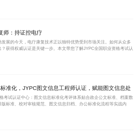
康复师：持证控电疗
勃发展的今天，电疗康复技术正以独特优势受到市场关注。如何从众多
出？获得权威认证是关键一步。本文带您了解JYPC全国职业资格考试认
疗康复师证书为何成为行业优选，以及这一认证如何助力您的职业发
标准化，JYPC图文信息工程师认证，赋能图文信息处
进阶
业资格考试认证中心：图文信息标准化考评体系贴合政企公文标准、档案数
排版标准、校对审核规范、图文信息归档、办公标准化流程等实战内
，学完直接适配行政办公、档案文职工作。证书官方可查、全国通用，
升、档案项目配套、学分认定等