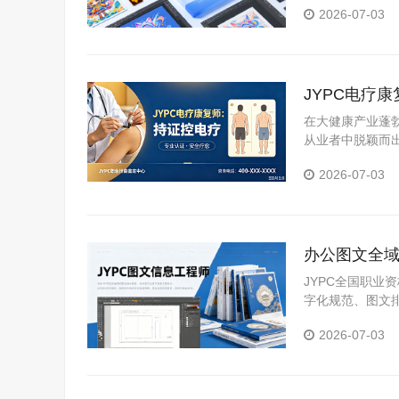
2026-07-03
JYPC电疗
在大健康产业蓬
从业者中脱颖而
证中心颁发的电
2026-07-03
展。
办公图文全域
理人才规范
JYPC全国职
字化规范、图文
容，实用性极强
2026-07-03
适用于求职、晋