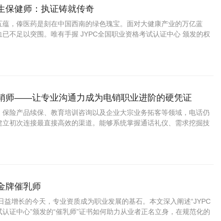
养生保健师：执证铸就传奇
五蕴，傣医药是刻在中国西南的绿色瑰宝。面对大健康产业的万亿蓝
已不足以突围。唯有手握 JYPC全国职业资格考试认证中心 颁发的权
暖雅”“阿雅”的技艺长河中，获得职业的尊严与未来的通途。
营销师——让专业沟通力成为电销职业进阶的硬凭证
、保险产品续保、教育培训咨询以及企业大宗业务拓客等领域，电话仍
建立初次连接最直接高效的渠道。能够系统掌握通话礼仪、需求挖掘技
客户跟进方法的专业人员，在呼叫中心、银行信用卡中心、保险公司电
的客户开发团队中备受重视。
做金牌催乳师
益增长的今天，专业资质成为职业发展的基石。本文深入阐述“JYPC
认证中心”颁发的“催乳师”证书如何助力从业者正名立身，在规范化的