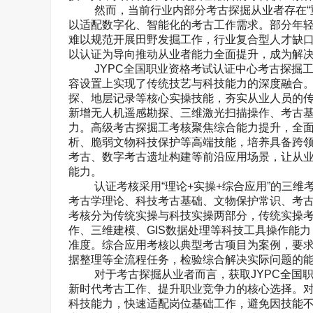
然而，当前行业内部分考古探掘从业者存在“
以适配数字化、智能化的考古工作需求。部分年
难以规范开展田野发掘工作，行业复合型人才缺
以认证为导向推动从业者能力全面提升，成为解
JYPC
全国职业资格考试认证中心考古探掘
容设置上实现了传统技艺与科技能力的深度融合
探、地层记录等核心实操技能，夯实从业人员的
新增无人机遥感勘探、三维激光扫描操作、考古
力。高级考古探掘工考核聚焦综合能力提升，全
析、脆弱文物科技保护等高端技能，培养具备跨
考古、数字考古遗址构建等前沿应用场景，让从
能力。
认证考核采用“理论
+
实操
+
综合应用”的三维
考古学理论、科技考古基础、文物保护常识、考
考核分为传统实操与科技实操两部分，传统实操
作、三维建模、
GIS
数据处理等科技工具操作能力
准度。综合应用考核以典型考古项目为案例，要
据整理等全流程任务，检验综合解决实际问题的
对于考古探掘从业者而言，获取
JYPC
全国
新时代考古工作、提升职业竞争力的核心选择。
科技能力，快速适配岗位基础工作，避免因技能