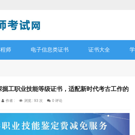
工程师
电子信息类证书
证书大全
学
古探掘工职业技能等级证书，适配新时代考古工作的
专业人才培养
作者 :
浏览 : 93 次
0 评论