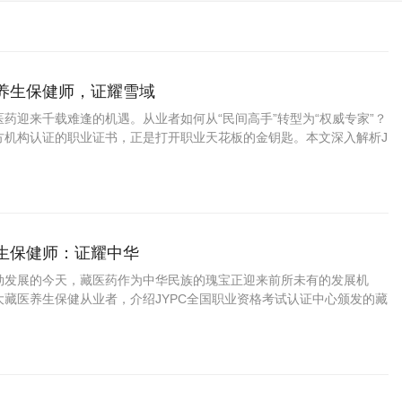
药养生保健师，证耀雪域
药迎来千载难逢的机遇。从业者如何从“民间高手”转型为“权威专家”？
方机构认证的职业证书，正是打开职业天花板的金钥匙。本文深入解析J
资格考试认证中心颁发的藏药养生保健师证书如何为你的专业能力
养生保健师：证耀中华
勃发展的今天，藏医药作为中华民族的瑰宝正迎来前所未有的发展机
大藏医养生保健从业者，介绍JYPC全国职业资格考试认证中心颁发的藏
书，帮助您在职业发展中把握先机、实现价值。