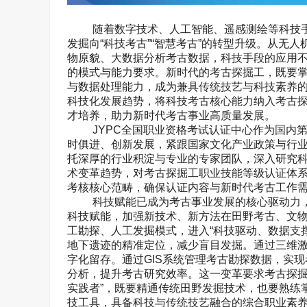
随着数字技术、人工智能、遥感测绘等科技
发掘向“科技考古”“智慧考古”的转型升级。从无
物原貌、大数据分析考古数据，科技手段的应用
的模式与能力要求。新时代的考古探掘工，既要
与数据处理能力，成为兼具传统技艺与科技素养
科技化发展趋势，将科技考古核心能力纳入考古
才培养，助力新时代考古事业高质量发展。
JYPC
全国职业资格考试认证中心作为国内
时俱进、创新发展，紧跟国家文化产业政策与行
托深厚的行业积淀与专业的专家团队，深入研究
术变革趋势，对考古探掘工职业技能等级认证体
考核核心范畴，确保认证内容与新时代考古工作
科技赋能已成为考古事业发展的核心驱动力，
科技赋能，加强新技术、新方法在田野考古、文
工勘探、人工发掘模式，进入“科技驱动、数据支
地下遗迹的精准定位，减少盲目发掘。通过三维
字化留存。通过
GIS
系统管理考古勘探数据，实现
分析，提升考古研究效率。这一变革要求考古探掘
实践者”，既要精通传统田野发掘技术，也要熟练
技工具，具备科技与传统技艺融合的综合职业素