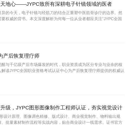
天地心——JYPC致所有深耕电子针镜领域的医者
月异的今天，电子针镜与经筋刀的结合正重塑中医筋骨诊疗的边界。然
要权威的背书。本文深度解析为何每一位从业者都应关注“JYPC全国
中心”推出的“电子针镜经筋刀职业医师
成为产后恢复理疗师
觉醒与千亿级产后市场爆发的时代，职业资质成为区分专业与业余的核
入解读JYPC全国职业资格考试认证中心为产后恢复理疗师提供的权威认
证上岗如何成为从业者赢得市场信任、提升职业竞争力的关键路径。
升级，JYPC图形图像制作工程师认证，夯实视觉设计
盖图形设计原理、图像调色精修、版式设计、商业视觉制作、物料输出规
准、批量素材制作流程等实战内容，贴合商业设计一线需求。证书官方
用，适配求职、接单、项目投标、学分认定。