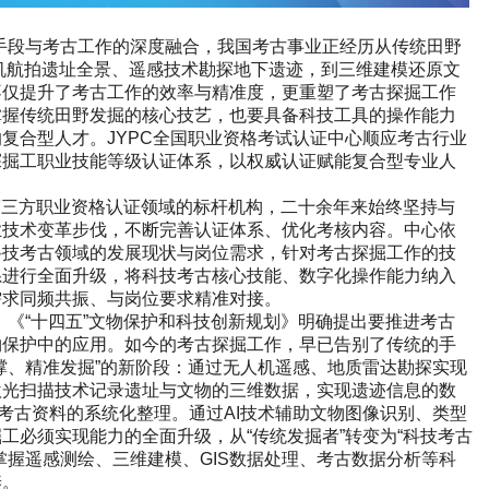
手段与考古工作的深度融合，我国考古事业正经历从传统田野
人机航拍遗址全景、遥感技术勘探地下遗迹，到三维建模还原文
不仅提升了考古工作的效率与精准度，更重塑了考古探掘工作
掌握传统田野发掘的核心技艺，也要具备科技工具的操作能力
的复合型人才。
JYPC
全国职业资格考试认证中心顺应考古行业
探掘工职业技能等级认证体系，以权威认证赋能复合型专业人
第三方职业资格认证领域的标杆机构，二十余年来始终坚持与
业技术变革步伐，不断完善认证体系、优化考核内容。中心依
科技考古领域的发展现状与岗位需求，针对考古探掘工作的技
系进行全面升级，将科技考古核心技能、数字化操作能力纳入
需求同频共振、与岗位要求精准对接。
《“十四五”文物保护和科技创新规划》明确提出要推进考古
物保护中的应用。如今的考古探掘工作，早已告别了传统的手
撑、精准发掘”的新阶段：通过无人机遥感、地质雷达勘探实现
激光扫描技术记录遗址与文物的三维数据，实现遗迹信息的数
考古资料的系统化整理。通过
AI
技术辅助文物图像识别、类型
工必须实现能力的全面升级，从“传统发掘者”转变为“科技考古
掌握遥感测绘、三维建模、
GIS
数据处理、考古数据分析等科
养。