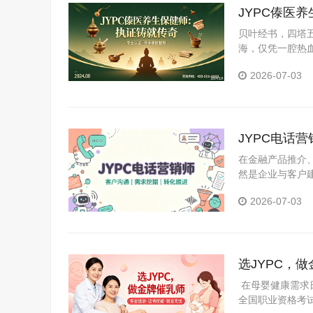
JYPC傣医
贝叶经书，四塔
海，仅凭一腔热血
威证书，才能在“
2026-07-03
JYPC电话
在金融产品推介
然是企业与客户
巧、合规边界及
2026-07-03
销部及大型企业
选JYPC，
在母婴健康需求日
全国职业资格考试