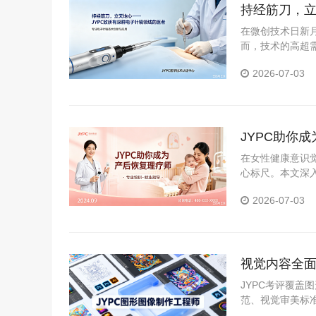
持经筋刀，立
在微创技术日新
而，技术的高超需
职业资格考试认证
2026-07-03
JYPC助你
在女性健康意识
心标尺。本文深
证体系，分析持
2026-07-03
视觉内容全面
职场硬资质
JYPC考评覆
范、视觉审美标
可核验、全国通