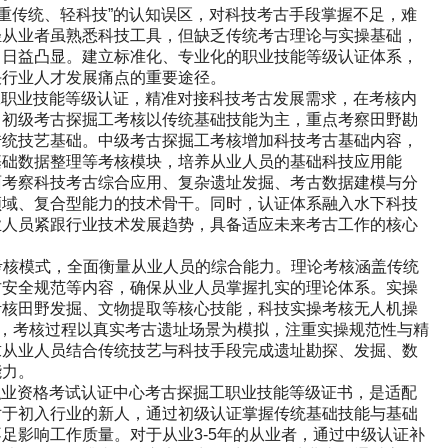
重传统、轻科技”的认知误区，对科技考古手段掌握不足，难
轻从业者虽熟悉科技工具，但缺乏传统考古理论与实操基础，
口日益凸显。建立标准化、专业化的职业技能等级认证体系，
决行业人才发展痛点的重要途径。
工职业技能等级认证，精准对接科技考古发展需求，在考核内
。初级考古探掘工考核以传统基础技能为主，重点考察田野勘
传统技艺基础。中级考古探掘工考核增加科技考古基础内容，
基础数据整理等考核模块，培养从业人员的基础科技应用能
面考察科技考古综合应用、复杂遗址发掘、考古数据建模与分
领域、复合型能力的技术骨干。同时，认证体系融入水下科技
业人员紧跟行业技术发展趋势，具备适应未来考古工作的核心
考核模式，全面衡量从业人员的综合能力。理论考核涵盖传统
古安全规范等内容，确保从业人员掌握扎实的理论体系。实操
考核田野发掘、文物提取等核心技能，科技实操考核无人机操
，考核过程以真实考古遗址场景为模拟，注重实操规范性与精
求从业人员结合传统技艺与科技手段完成遗址勘探、发掘、数
能力。
职业资格考试认证中心考古探掘工职业技能等级证书，是适配
对于初入行业的新人，通过初级认证掌握传统基础技能与基础
不足影响工作质量。对于从业
3-5
年的从业者，通过中级认证补