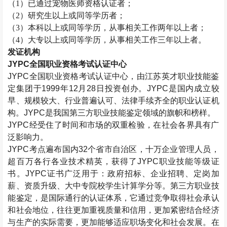
（
1）已通过
宠物医师资格认证者；
（
2）研究生以上或同等学历者；
（
3）本科以上或同等学历，从事相关工作两年以上者；
（
4）大专以上或同等学历，从事相关工作三年以上者。
发证机构
JYPC全国职业资格考试认证中心
JYPC全国职业资格考试认证中心，由江苏英才职业技能鉴
定集团于1999年12月28日投资创办。JYPC是国内成立较
早、规模较大、行业普遍认可、法律手续齐全的职业认证机
构。JYPC是我国第三方职业技能鉴定领域的旗帜和榜样。
JYPC经受住了时间和市场的双重检验，在社会各界具有广
泛影响力。
JYPC考点遍布国内32个省市自治区，十万企业管理人员，
超百万各行各业技术精英，获得了JYPC职业技能等级证
书。JYPC证书广泛用于：政府招标、企业招聘、定岗加
薪、资质升级、大中专院校学生计算学分等。第三方职业技
能鉴定，是国际通行的认证体系，它通过竞争取得社会承认
和社会地位，往往更加重视质量和信用，更加紧密结合经济
与生产的实际需要，更加能够适应职场变化和社会发展。在