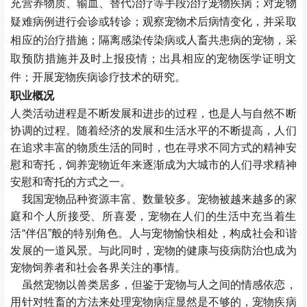
充营养物质、输血、替代治疗等手段治疗宠物疾病；对宠物
疑难病例进行会诊或转诊；观察宠物术后病情变化，并采取
相应的治疗措施；隔离感染传染病或人畜共患病的宠物，采
取预防措施并及时上报疫情；出具相应的宠物医学证明文
件；开展宠物疾病诊疗技术的研究。
职业概况
人类活动进程是不断发展和进步的过程，也是人与自然不断
协调的过程。随着经济的发展和生活水平的不断提高，人们
在追求丰富的物质生活的同时，也在寻求不同方式的精神安
慰和寄托，饲养宠物近年来逐渐成为大城市的人们寻求精神
安慰和寄托的方式之一。
我国宠物品种资源丰富、数量较多。宠物被越来越多的家
庭和个人所接受、所喜爱，宠物在人们的生活中充当着生
活“伴侣”般的特别角色。人与宠物愉快相处，构成社会和谐
发展的一道风景。与此同时，宠物的健康与疫病防治也成为
宠物饲养者和社会各界关注的事情。
虽然宠物以兽类居多，但鉴于宠物与人之间的情感依恋，
用针对牲畜的方法来处理宠物病症显然是不够的，宠物疾病