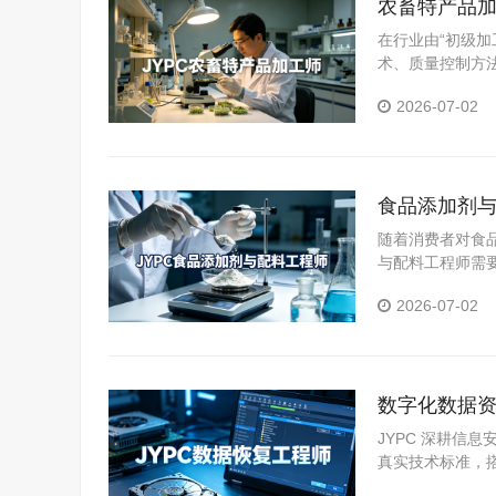
农畜特产品加
在行业由“初级加
术、质量控制方
为从业者提升能
2026-07-02
食品添加剂与
随着消费者对食
与配料工程师需
YPC食品添加
2026-07-02
力。
数字化数据资
复技术人才
JYPC 深耕信
真实技术标准，