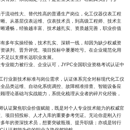
于流动性大、替代性高的普通生产岗位，化工仪器仪表工程
清晰。从基层仪表运维、仪表技术员，到高级工程师、技术主
清晰通畅，经验越丰富、技术越扎实、资质越完善，职业价值
有多年实操经验，技术扎实、深耕一线，却因为缺少权威资
薪资谈判、晋升评优、项目投标中屡屡吃亏。在企业规范化用
已不足以支撑长远职业发展。
专业能力被行业、企业认可，
JYPC
全国职业资格考试认证中
工行业新技术标准与岗位需求，认证体系完全对标现代化工仪
表全品类运维、自动化系统调控、故障精准排查、智能设备应
兼顾理论基础与实战能力，系统化梳理从业者的碎片化经验，
师认证聚焦职业价值赋能，既是对个人专业技术能力的权威官
核、项目招投标、人才入库的重要参考凭证。无论你是刚入行
耕多年的资深技术员，想要突破瓶颈、提升职级；亦或是转行
PC
认证都能为你的职业之路保驾护航。