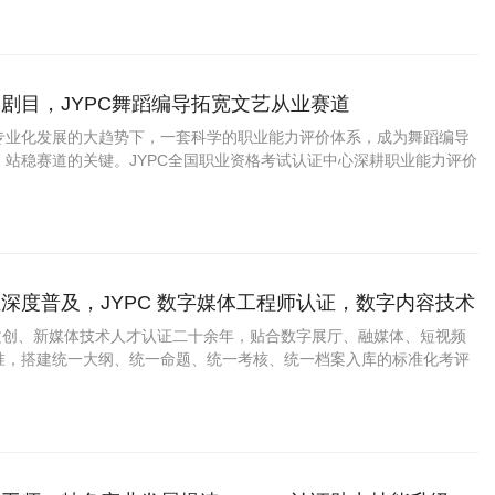
行业人才提供标准化的能力佐证。
剧目，JYPC舞蹈编导拓宽文艺从业赛道
专业化发展的大趋势下，一套科学的职业能力评价体系，成为舞蹈编导
、站稳赛道的关键。JYPC全国职业资格考试认证中心深耕职业能力评价
编导职业能力认证项目，贴合当下舞蹈行业真实岗位需求搭建考核体
场用人标准与行业发展趋势。
深度普及，JYPC 数字媒体工程师认证，数字内容技术
业上升通道
字文创、新媒体技术人才认证二十余年，贴合数字展厅、融媒体、短视频
准，搭建统一大纲、统一命题、统一考核、统一档案入库的标准化考评