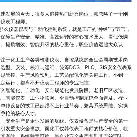
速发展的今天，很多人追捧热门新兴岗位，却忽略了一个刚
器仪表工程师。
那么仪器仪表与自动化控制系统，就是工厂的
“
神经
”
与
“
五官
”
。
、保障生产安全、精准、高效运转的核心技术匠人。看似低调
产、提质增效、智能升级的核心重任，职业价值远超大众认
注于化工生产各类检测仪表、自控系统的全生命周期技术岗
的选型、安装、校准与运维，统筹
DCS
、
PLC
、
SIS
安全仪表系
合规管控、生产风险预判、工艺适配优化等关键工作。小到一
稳定运行，都离不开仪表工程师的专业把控。
入智能化、自动化、安全规范化发展阶段。老旧厂区改造、
地，智能仪表、工业物联网、全自动控制系统全面普及。行业
简单修设备的技工已然跟不上行业节奏，兼具系统思维、实操
业争抢的核心人才。
，安全生产是企业发展的底线。仪表设备是生产安全的第一
能引发重大安全事故。而化工仪器仪表工程师的核心价值，就
真实有效、系统稳定可控，是企业安全生产名副其实的
“
守护