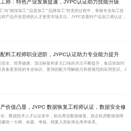
工师：特色产业发展提速，JYPC认证助力技能升级
工”向“精深加工”“品质加工”“品牌加工”转变的过程中，掌握专业加工技
法和产品开发思维的人才更受市场关注。JYPC农畜特产品加工师认证，
力、展示专业水平提供了新的助力。 一、农畜特产品加工师是什么？
配料工程师职业进阶，JYPC认证助力专业能力提升
品安全、营养健康、清洁标签和多元口味的关注不断提升，食品添加剂
要具备更系统的专业知识、更强的配方理解能力和更规范的应用意识。J
剂与配料工程师认证，为从业者提升能力、拓宽发展路径提供了积极助
产价值凸显，JYPC 数据恢复工程师认证，数据安全修
拓宽职业发展路径
息安全、数据技术人才认证多年，贴合商业数据修复、政企机房数据保障
搭建统一大纲、命题、考核、档案入库标准化考评体系。