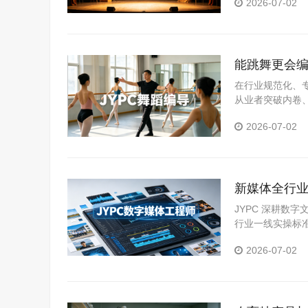
2026-07-02
化评价体系，为
能跳舞更会编
在行业规范化、
从业者突破内卷
领域，推出舞蹈
2026-07-02
系，精准匹配市
新媒体全行业
人才拓宽职
JYPC 深耕数
行业一线实操标
体系。
2026-07-02