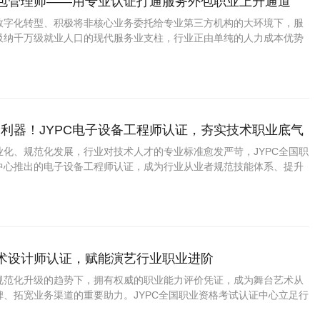
外包管理师——用专业认证打通服务外包职业上升通道
数字化转型、积极将非核心业务委托给专业第三方机构的大环境下，服
吸纳千万级就业人口的现代服务业支柱，行业正由单纯的人力成本优势
转型，企业对懂得外包项目运作、供应商管理、合同执行与质量监控的
需求不断加大。
利器！JYPC电子设备工程师认证，夯实技术职业底气
业化、规范化发展，行业对技术人才的专业标准愈发严苛，JYPC全国职
中心推出的电子设备工程师认证，成为行业从业者规范技能体系、提升
质选择。
艺术设计师认证，赋能演艺行业职业进阶
规范化升级的趋势下，拥有权威的职业能力评价凭证，成为舞台艺术从
碑、拓宽业务渠道的重要助力。JYPC全国职业资格考试认证中心立足行
，推出舞台艺术设计师职业能力认证，打造贴合市场、适配实操的专业