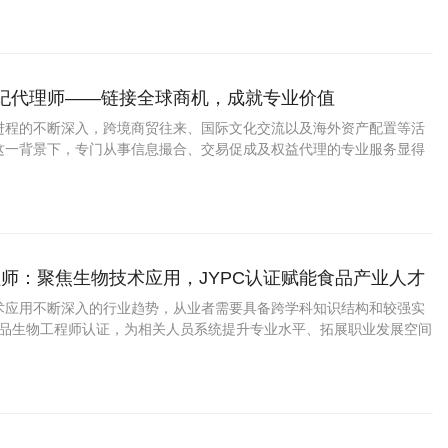
经纪代理师——链接全球商机，成就专业价值
进程的不断深入，跨境商贸往来、国际文化交流以及海外资产配置等活
这一背景下，专门从事信息撮合、交易促成及权益代理的专业服务显得
从业者而言，拥有一份权威的第三方能力凭证，无疑是提升个人信誉与
效途径。
师：聚焦生物技术应用，JYPC认证赋能食品产业人才
术应用不断深入的行业趋势，从业者需要具备跨学科知识结构和较强实
C食品生物工程师认证，为相关人员系统提升专业水平、拓展职业发展空间
。