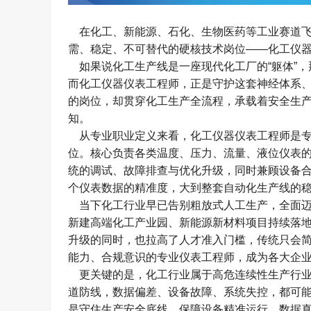
在化工、新能源、石化、生物医药等工业赛道飞
需、稳定、不可替代的硬核技术岗位
——
化工仪
如果说化工生产线是一座现代化工厂的
“
躯体
”
，
而化工仪器仪表工程师，正是守护这套神经体系
的岗位，却贯穿化工生产全流程，承载着安全生
知。
从专业职业定义来看，化工仪器仪表工程师是专
位。核心负责各类温度、压力、流量、液位仪表
统的调试、故障排查与优化升级，同时兼顾设备
个仪表数据的精准度，大到整套自动化生产线的
当下化工行业早已告别粗放式人工生产，全面迈
新建高端化工产业园、新能源新材料项目持续落
升级的同时，也拉高了人才准入门槛，传统只会
能力、合规意识的专业仪表工程师，成为各大企
更关键的是，化工行业属于高危连续性生产行业
道防线，数据偏差、设备故障、系统失控，都可
是守住生产安全底线，保障设备精准运行、数据