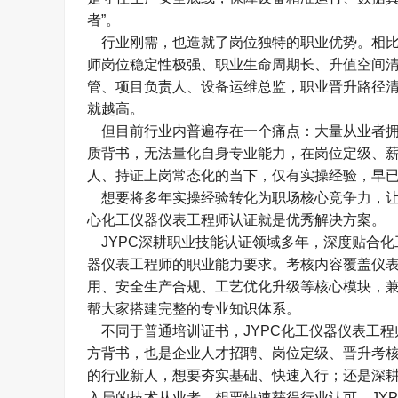
者
”
。
行业刚需，也造就了岗位独特的职业优势。相比
师岗位稳定性极强、职业生命周期长、升值空间
管、项目负责人、设备运维总监，职业晋升路径
就越高。
但目前行业内普遍存在一个痛点：大量从业者拥
质背书，无法量化自身专业能力，在岗位定级、
人、持证上岗常态化的当下，仅有实操经验，早
想要将多年实操经验转化为职场核心竞争力，让
心化工仪器仪表工程师认证就是优秀解决方案。
JYPC
深耕职业技能认证领域多年，深度贴合化
器仪表工程师的职业能力要求。考核内容覆盖仪
用、安全生产合规、工艺优化升级等核心模块，
帮大家搭建完整的专业知识体系。
不同于普通培训证书，
JYPC
化工仪器仪表工程
方背书，也是企业人才招聘、岗位定级、晋升考
的行业新人，想要夯实基础、快速入行；还是深
入局的技术从业者，想要快速获得行业认可，
JY